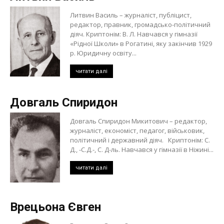
Литвин Василь – журналіст, публіцист,
редактор, правник, громадсько-політичний
діяч. Криптонім: В. Л. Навчався у гімназії
«Рідної Школи» в Рогатині, яку закінчив 1929
р. Юридичну освіту...
читати далі
Довгаль Спиридон
Довгаль Спиридон Микитович – редактор,
журналіст, економіст, педагог, військовик,
політичний і державний діяч. Криптонім: С.
Д., -С.Д.-, С. Д-ль. Навчався у гімназії в Ніжині...
читати далі
Врецьона Євген