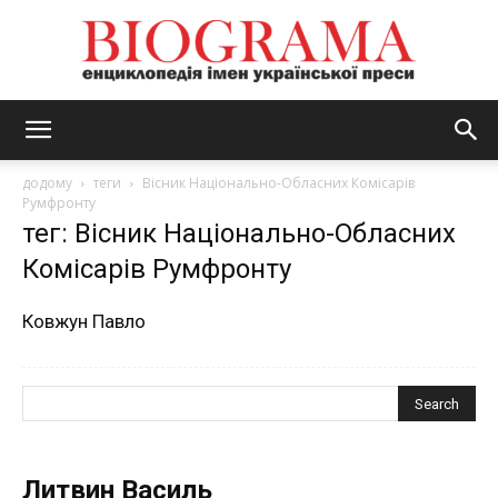
BIOGRAMA
додому
теги
Вісник Національно-Обласних Комісарів
Румфронту
тег: Вісник Національно-Обласних
Комісарів Румфронту
Ковжун Павло
Литвин Василь