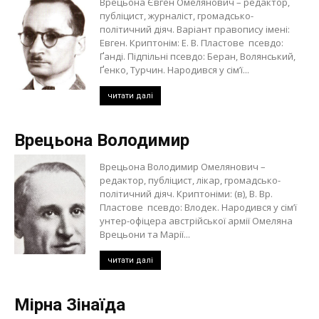
Врецьона Євген Омелянович – редактор,
публіцист, журналіст, громадсько-
політичний діяч. Варіант правопису імені:
Евген. Криптонім: Е. В. Пластове псевдо:
Ґанді. Підпільні псевдо: Беран, Волянський,
Ґенко, Турчин. Народився у сім’ї...
читати далі
Врецьона Володимир
Врецьона Володимир Омелянович –
редактор, публіцист, лікар, громадсько-
політичний діяч. Криптоніми: (в), В. Вр.
Пластове псевдо: Влодек. Народився у сім’ї
унтер-офіцера австрійської армії Омеляна
Врецьони та Марії...
читати далі
Мірна Зінаїда