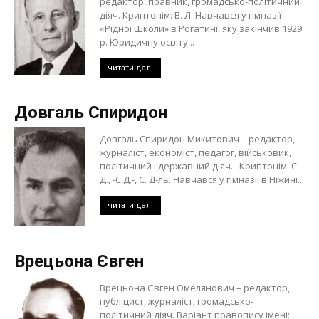
редактор, правник, громадсько-політичний
діяч. Криптонім: В. Л. Навчався у гімназії
«Рідної Школи» в Рогатині, яку закінчив 1929
р. Юридичну освіту...
читати далі
Довгаль Спиридон
Довгаль Спиридон Микитович – редактор,
журналіст, економіст, педагог, військовик,
політичний і державний діяч. Криптонім: С.
Д., -С.Д.-, С. Д-ль. Навчався у гімназії в Ніжині...
читати далі
Врецьона Євген
Врецьона Євген Омелянович – редактор,
публіцист, журналіст, громадсько-
політичний діяч. Варіант правопису імені: