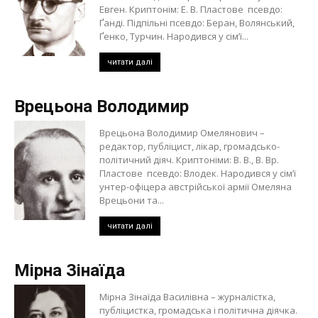
Евген. Криптонім: Е. В. Пластове псевдо:
Ґанді. Підпільні псевдо: Беран, Волянський,
Ґенко, Турчин. Народився у сім’ї...
читати далі
Врецьона Володимир
Врецьона Володимир Омелянович –
редактор, публіцист, лікар, громадсько-
політичний діяч. Криптоніми: В. В., В. Вр.
Пластове псевдо: Влодек. Народився у сім’ї
унтер-офіцера австрійської армії Омеляна
Врецьони та...
читати далі
Мірна Зінаїда
Мірна Зінаїда Василівна – журналістка,
публіцистка, громадська і політична діячка.