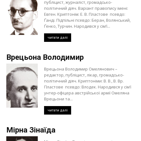
публіцист, журналіст, громадсько-
політичний діяч. Варіант правопису імені:
Евген. Криптонім: Е. В. Пластове псевдо:
Ґанді. Підпільні псевдо: Беран, Волянський,
Ґенко, Турчин. Народився у сім’ї...
читати далі
Врецьона Володимир
Врецьона Володимир Омелянович –
редактор, публіцист, лікар, громадсько-
політичний діяч. Криптоніми: В. В., В. Вр.
Пластове псевдо: Влодек. Народився у сім’ї
унтер-офіцера австрійської армії Омеляна
Врецьони та...
читати далі
Мірна Зінаїда