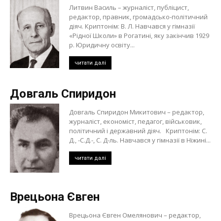
Литвин Василь – журналіст, публіцист,
редактор, правник, громадсько-політичний
діяч. Криптонім: В. Л. Навчався у гімназії
«Рідної Школи» в Рогатині, яку закінчив 1929
р. Юридичну освіту...
читати далі
Довгаль Спиридон
Довгаль Спиридон Микитович – редактор,
журналіст, економіст, педагог, військовик,
політичний і державний діяч. Криптонім: С.
Д., -С.Д.-, С. Д-ль. Навчався у гімназії в Ніжині...
читати далі
Врецьона Євген
Врецьона Євген Омелянович – редактор,