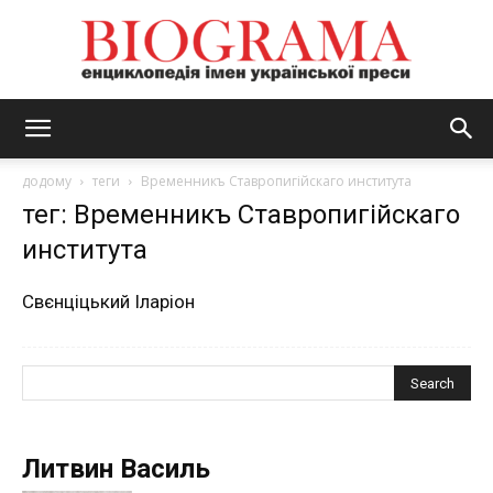
BIOGRAMA
додому
теги
Временникъ Ставропигійскаго института
тег: Временникъ Ставропигійскаго
института
Свєнціцький Іларіон
Литвин Василь