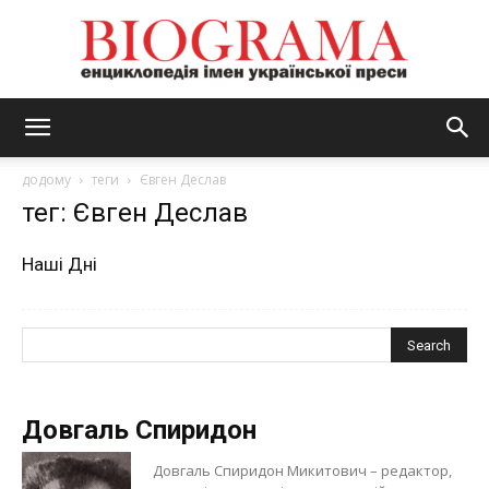
BIOGRAMA
додому
теги
Євген Деслав
тег: Євген Деслав
Наші Дні
Довгаль Спиридон
Довгаль Спиридон Микитович – редактор,