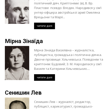
політичний діяч. Криптоніми: (в), В. Вр.
Пластове псевдо: Влодек. Народився у сім’ї
унтер-офіцера австрійської армії Омеляна
Врецьони та Марії...
читати далі
Мірна Зінаїда
Мірна Зінаїда Василівна – журналістка,
публіцистка, громадська і політична діячка.
Дівоче прізвище: Хільчевська. Псевдонім та
криптонім: Будовий; З. М. Народилася у сім’ї
Василя та Катерини Хільчевських....
читати далі
Сенишин Лев
Сенишин Лев – журналіст, редактор,
публіцист, карикатурист, громадсько-