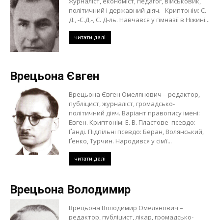
журналіст, економіст, педагог, військовик,
політичний і державний діяч. Криптонім: С.
Д., -С.Д.-, С. Д-ль. Навчався у гімназії в Ніжині...
читати далі
Врецьона Євген
Врецьона Євген Омелянович – редактор,
публіцист, журналіст, громадсько-
політичний діяч. Варіант правопису імені:
Евген. Криптонім: Е. В. Пластове псевдо:
Ґанді. Підпільні псевдо: Беран, Волянський,
Ґенко, Турчин. Народився у сім’ї...
читати далі
Врецьона Володимир
Врецьона Володимир Омелянович –
редактор, публіцист, лікар, громадсько-