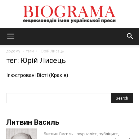
BIOGRAMA
додому
теги
Юрій Лисець
тег: Юрій Лисець
Ілюстровані Вісті (Краків)
Литвин Василь
Литвин Василь – журналіст, публіцист,