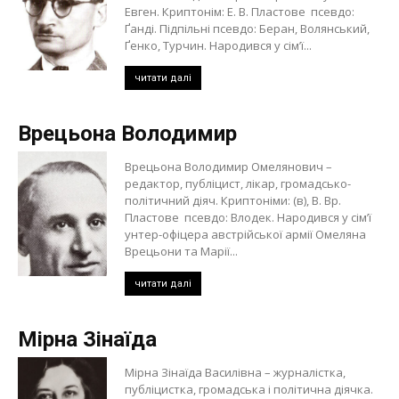
Евген. Криптонім: Е. В. Пластове псевдо:
Ґанді. Підпільні псевдо: Беран, Волянський,
Ґенко, Турчин. Народився у сім’ї...
читати далі
Врецьона Володимир
Врецьона Володимир Омелянович –
редактор, публіцист, лікар, громадсько-
політичний діяч. Криптоніми: (в), В. Вр.
Пластове псевдо: Влодек. Народився у сім’ї
унтер-офіцера австрійської армії Омеляна
Врецьони та Марії...
читати далі
Мірна Зінаїда
Мірна Зінаїда Василівна – журналістка,
публіцистка, громадська і політична діячка.