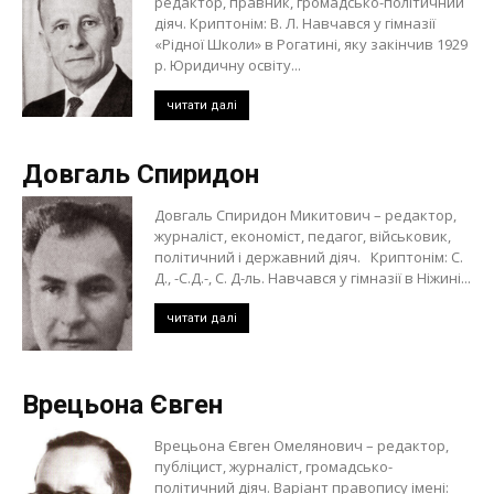
редактор, правник, громадсько-політичний
діяч. Криптонім: В. Л. Навчався у гімназії
«Рідної Школи» в Рогатині, яку закінчив 1929
р. Юридичну освіту...
читати далі
Довгаль Спиридон
Довгаль Спиридон Микитович – редактор,
журналіст, економіст, педагог, військовик,
політичний і державний діяч. Криптонім: С.
Д., -С.Д.-, С. Д-ль. Навчався у гімназії в Ніжині...
читати далі
Врецьона Євген
Врецьона Євген Омелянович – редактор,
публіцист, журналіст, громадсько-
політичний діяч. Варіант правопису імені: