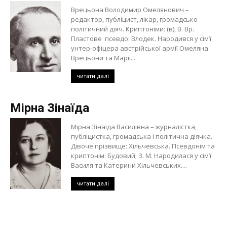
Врецьона Володимир Омелянович –
редактор, публіцист, лікар, громадсько-
політичний діяч. Криптоніми: (в), В. Вр.
Пластове псевдо: Влодек. Народився у сім’ї
унтер-офіцера австрійської армії Омеляна
Врецьони та Марії...
читати далі
Мірна Зінаїда
Мірна Зінаїда Василівна – журналістка,
публіцистка, громадська і політична діячка.
Дівоче прізвище: Хільчевська. Псевдонім та
криптонім: Будовий; З. М. Народилася у сім’ї
Василя та Катерини Хільчевських....
читати далі