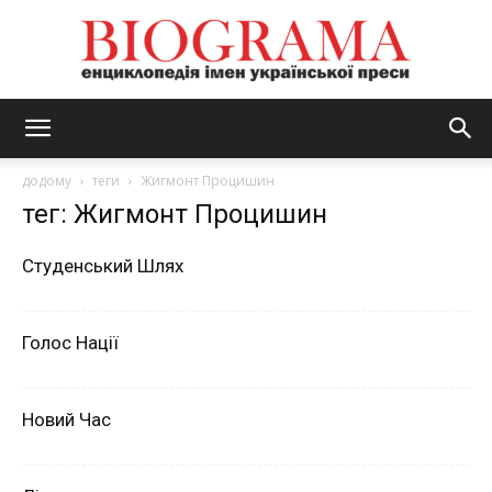
BIOGRAMA
додому
теги
Жигмонт Процишин
тег: Жигмонт Процишин
Студенський Шлях
Голос Нації
Новий Час