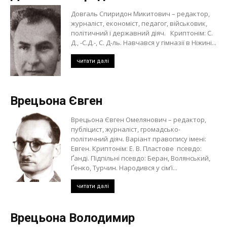
Довгаль Спиридон Микитович – редактор,
журналіст, економіст, педагог, військовик,
політичний і державний діяч. Криптонім: С.
Д., -С.Д.-, С. Д-ль. Навчався у гімназії в Ніжині...
читати далі
Врецьона Євген
Врецьона Євген Омелянович – редактор,
публіцист, журналіст, громадсько-
політичний діяч. Варіант правопису імені:
Евген. Криптонім: Е. В. Пластове псевдо:
Ґанді. Підпільні псевдо: Беран, Волянський,
Ґенко, Турчин. Народився у сім’ї...
читати далі
Врецьона Володимир