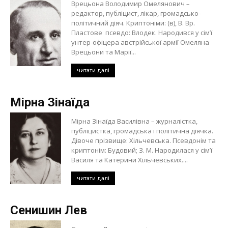
Врецьона Володимир Омелянович –
редактор, публіцист, лікар, громадсько-
політичний діяч. Криптоніми: (в), В. Вр.
Пластове псевдо: Влодек. Народився у сім’ї
унтер-офіцера австрійської армії Омеляна
Врецьони та Марії...
читати далі
Мірна Зінаїда
Мірна Зінаїда Василівна – журналістка,
публіцистка, громадська і політична діячка.
Дівоче прізвище: Хільчевська. Псевдонім та
криптонім: Будовий; З. М. Народилася у сім’ї
Василя та Катерини Хільчевських....
читати далі
Сенишин Лев