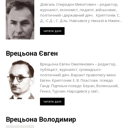
Довгаль Спиридон Микитович – редактор,
журналіст, економіст, педагог, військовик,
політичний і державний діяч. Криптонім: С.
Д., -С.Д.-, С. Д-ль. Навчався у гімназії в Ніжині...
читати далі
Врецьона Євген
Врецьона Євген Омелянович – редактор,
публіцист, журналіст, громадсько-
політичний діяч. Варіант правопису імені:
Евген. Криптонім: Е. В. Пластове псевдо:
Ґанді. Підпільні псевдо: Беран, Волянський,
Ґенко, Турчин. Народився у сім’ї...
читати далі
Врецьона Володимир