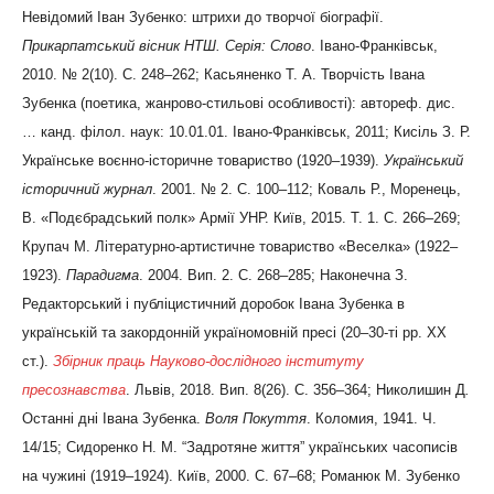
Невідомий Іван Зубенко: штрихи до творчої біографії.
Прикарпатський вісник НТШ. Серія: Слово
. Івано-Франківськ,
2010. № 2(10). С. 248–262; Касьяненко Т. А. Творчість Івана
Зубенка (поетика, жанрово-стильові особливості): автореф. дис.
… канд. філол. наук: 10.01.01. Івано-Франківськ, 2011; Кисіль З. Р.
Українське воєнно-історичне товариство (1920–1939).
Український
історичний журнал
. 2001. № 2. C. 100–112; Коваль Р., Моренець,
В. «Подєбрадський полк» Армії УНР. Київ, 2015. Т. 1. С. 266–269;
Крупач М. Літературно-артистичне товариство «Веселка» (1922–
1923).
Парадигма
. 2004. Вип. 2. С. 268–285; Наконечна З.
Редакторський і публіцистичний доробок Івана Зубенка в
українській та закордонній україномовній пресі (20–30-ті рр. ХХ
ст.).
Збірник праць Науково-дослідного інституту
пресознавства
. Львів, 2018. Вип. 8(26). С. 356–364; Николишин Д
.
Останні дні Івана Зубенка.
Воля Покуття
. Коломия, 1941. Ч.
14/15; Сидоренко Н. М. “Задротяне життя” українських часописів
на чужині (1919–1924). Київ, 2000. С. 67–68; Романюк М. Зубенко