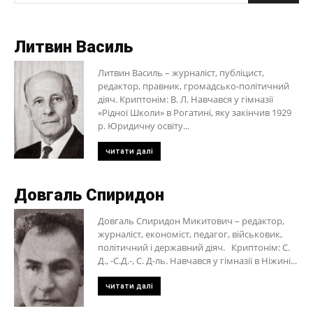
Литвин Василь
Литвин Василь – журналіст, публіцист,
редактор, правник, громадсько-політичний
діяч. Криптонім: В. Л. Навчався у гімназії
«Рідної Школи» в Рогатині, яку закінчив 1929
р. Юридичну освіту...
читати далі
Довгаль Спиридон
Довгаль Спиридон Микитович – редактор,
журналіст, економіст, педагог, військовик,
політичний і державний діяч. Криптонім: С.
Д., -С.Д.-, С. Д-ль. Навчався у гімназії в Ніжині...
читати далі