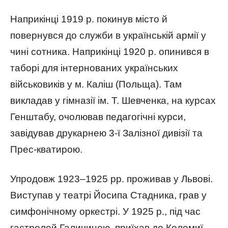
Наприкінці 1919 р. покинув місто й
повернувся до служби в українській армії у
чині сотника. Наприкінці 1920 р. опинився в
таборі для інтернованих українських
військовиків у м. Каліш (Польща). Там
викладав у гімназії ім. Т. Шевченка, на курсах
Генштабу, очолював педагогічні курси,
завідував друкарнею 3-ї Залізної дивізії та
Прес-кватирою.
Упродовж 1923–1925 рр. проживав у Львові.
Виступав у театрі Йосипа Стадника, грав у
симфонічному оркестрі. У 1925 р., під час
гастролей Галичиною, приїхав до Коломиї,