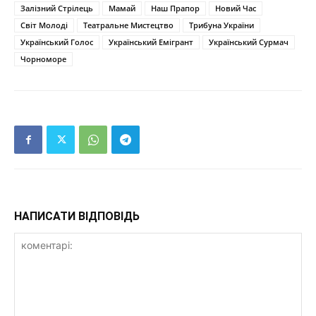
Залізний Стрілець
Мамай
Наш Прапор
Новий Час
Світ Молоді
Театральне Мистецтво
Трибуна України
Український Голос
Український Емігрант
Український Сурмач
Чорноморе
НАПИСАТИ ВІДПОВІДЬ