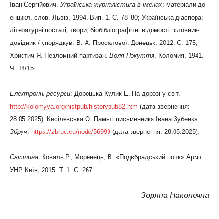
Іван Сергійович.
Українська журналістика в іменах
: матеріали до
енцикл. слов. Львів, 1994. Вип. 1. С. 78–80; Українська діаспора:
літературні постаті, твори, біобібліографічні відомості: словник-
довідник / упорядкув. В. А. Просалової. Донецьк, 2012. С. 175;
Христич Я. Незломний партизан.
Воля Покуття
. Коломия, 1941.
Ч. 14/15.
Електронні ресурси
: Дороцька-Кулик Е. На дорозі у світ.
http://kolomyya.org/histpub/historypub82.htm
(дата звернення:
28.05.2025); Кисілевська О. Памяті письменника Івана Зубенка.
Збруч
.
https://zbruc.eu/node/56999
(дата звернення: 28.05.2025);
Світлина
: Коваль Р., Моренець, В. «Подєбрадський полк» Армії
УНР. Київ, 2015. Т. 1. С. 267.
Зоряна Наконечна