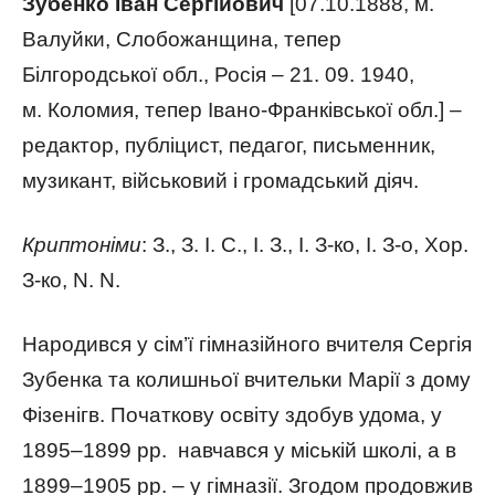
Зубенко Іван Сергійович
[07.10.1888, м.
Валуйки, Слобожанщина, тепер
Білгородської обл., Росія – 21. 09. 1940,
м. Коломия, тепер Івано-Франківської обл.] –
редактор, публіцист, педагог, письменник,
музикант, військовий і громадський діяч.
Криптоніми
: З., З. І. С., І. З., І. З-ко, І. З-о, Хор.
З-ко, N. N.
Народився у сім’ї гімназійного вчителя Сергія
Зубенка та колишньої вчительки Марії з дому
Фізенігв. Початкову освіту здобув удома, у
1895–1899 рр. навчався у міській школі, а в
1899–1905 рр. – у гімназії. Згодом продовжив