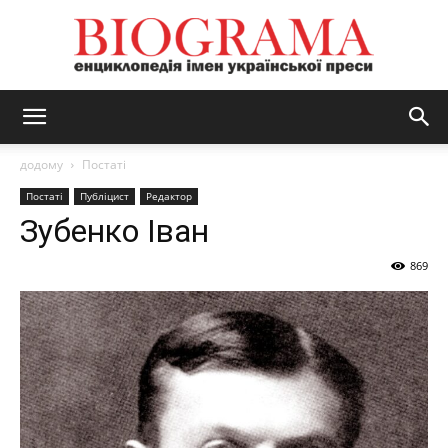
BIOGRAMA
додому
Постаті
Постаті
Публіцист
Редактор
Зубенко Іван
869