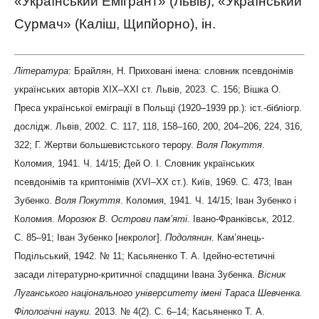
«Український Емігрант» (Львів), «Український
Сурмач» (Каліш, Щипйорно), ін.
Література
: Брайлян, Н. Приховані імена: словник псевдонімів
українських авторів ХІХ–ХХІ ст. Львів, 2023. С. 156; Вішка О.
Преса української еміграції в Польщі (1920–1939 рр.): іст.-бібліогр.
дослідж. Львів, 2002. С. 117, 118, 158–160, 200, 204–206, 224, 316,
322; Г. Жертви большевистського терору.
Воля Покуття
.
Коломия, 1941. Ч. 14/15; Дей О. І. Словник українських
псевдонімів та криптонімів (XVI–XX ст.). Київ, 1969. С. 473; Іван
Зубенко.
Воля Покуття
. Коломия, 1941. Ч. 14/15; Іван Зубенко і
Коломия.
Морозюк В.
Острови пам’яті
. Івано-Франківськ, 2012.
С. 85–91; Іван Зубенко [некролог].
Подолянин
. Кам’янець-
Подільський, 1942. № 11; Касьяненко Т. А. Ідейно-естетичні
засади літературно-критичної спадщини Івана Зубенка.
Вісник
Луганського національного університету імені Тараса Шевченка.
Філологічні науки
.
2013. № 4(2). С. 6–14; Касьяненко Т. А.