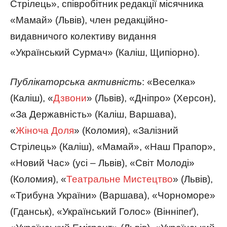
Стрілець», співробітник редакції місячника
«Мамай» (Львів), член редакційно-
видавничого колективу видання
«Український Сурмач» (Каліш, Щипіорно).
Публікаторська активність
: «Веселка»
(Каліш), «
Дзвони
» (Львів), «Дніпро» (Херсон),
«За Державність» (Каліш, Варшава),
«
Жіноча Доля
» (Коломия), «Залізний
Стрілець» (Каліш), «Мамай», «Наш Прапор»,
«Новий Час» (усі – Львів), «Світ Молоді»
(Коломия), «
Театральне Мистецтво
» (Львів),
«Трибуна України» (Варшава), «Чорноморе»
(Гданськ), «Український Голос» (Вінніпеґ),