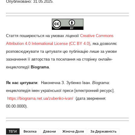
Опубліковано: 31.05.2025.
Стаття поширюється на умовах ліцензії
Creative Commons
Attribution 4.0 International License (CC BY 4.0)
, яка дозволяє
розповсюджувати та цитувати цю публікацію лише за умови
зазначення її авторства та посилання на сторінку онлайн-
енциклопедії
Biograma
.
Як нас цитувати
: Наконечна З. Зубенко Іван.
Biograma
:
енциклопедія імен української преси [електронний ресурс].
https://biograma.net.ua/
zubenko-ivan
/
‎ (дата звернення:
00.00.0000).
ТЕГИ
Веселка
Дзвони
Жіноча Доля
За Державність